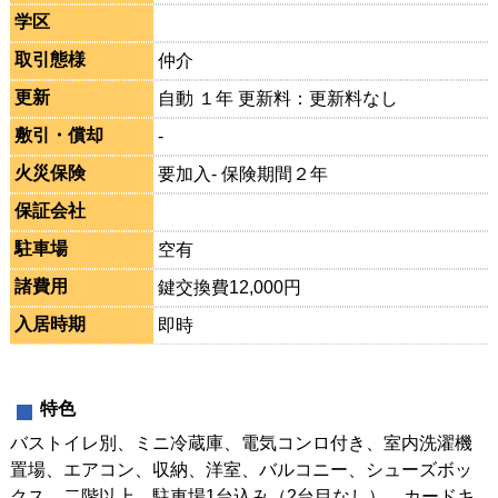
学区
取引態様
仲介
更新
自動 １年 更新料：更新料なし
敷引・償却
-
火災保険
要加入- 保険期間２年
保証会社
駐車場
空有
諸費用
鍵交換費12,000円
入居時期
即時
特色
バストイレ別、ミニ冷蔵庫、電気コンロ付き、室内洗濯機
置場、エアコン、収納、洋室、バルコニー、シューズボッ
クス、二階以上、駐車場1台込み（2台目なし）、カードキ