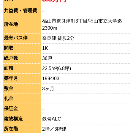
共益費・管理費
-
福山市奈良津町3丁目/福山市立大学迄
所在地
2300ｍ
最寄バス停
奈良津 徒歩2分
間取
1K
総戸数
36戸
面積
22.5m²(6.8坪)
築年月
1994/03
敷金
3ヶ月
礼金
-
保証金
-
建物構造
鉄骨ALC
所在階
2階／3階建