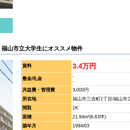
 福山市立大学生にオススメ物件
3.4万円
賃料
-
敷金/礼金
-
共益費・管理費
3,000円
所在地
福山市三吉町1丁目/福山市立
間取
1K
面積
21.94m²(6.63坪)
築年月
1994/03