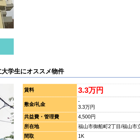
立大学生にオススメ物件
3.3万円
賃料
-
敷金/礼金
3.3万円
共益費・管理費
4,500円
所在地
福山市御船町2丁目/福山市立
間取
1K