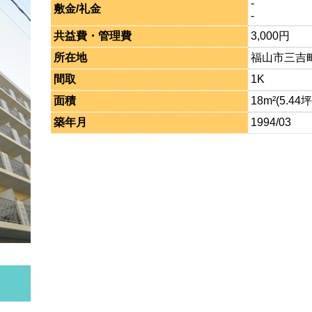
-
敷金/礼金
-
共益費・管理費
3,000円
所在地
福山市三吉
間取
1K
面積
18m²(5.44坪
築年月
1994/03