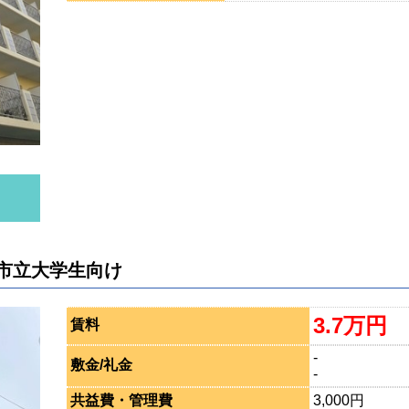
市立大学生向け
3.7万円
賃料
-
敷金/礼金
-
共益費・管理費
3,000円