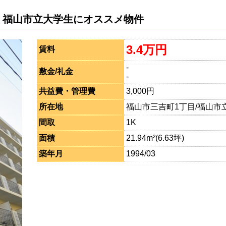
 福山市立大学生にオススメ物件
3.4万円
賃料
-
敷金/礼金
-
共益費・管理費
3,000円
所在地
福山市三吉町1丁目/福山市立
間取
1K
面積
21.94m²(6.63坪)
築年月
1994/03