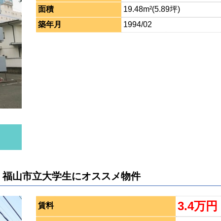
面積
19.48m²(5.89坪)
築年月
1994/02
 福山市立大学生にオススメ物件
3.4万円
賃料