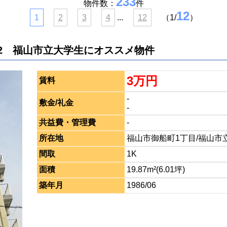
233
物件数：
件
12
1
2
3
4
...
12
（1/
）
2 福山市立大学生にオススメ物件
3万円
賃料
-
敷金/礼金
-
共益費・管理費
-
所在地
福山市御船町1丁目/福山市立
間取
1K
面積
19.87m²(6.01坪)
築年月
1986/06